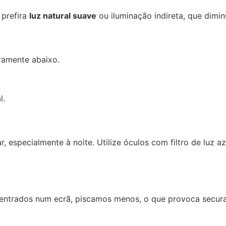
 prefira
luz natural suave
ou iluminação indireta, que dimin
iramente abaixo.
l.
ar, especialmente à noite. Utilize óculos com filtro de luz 
ntrados num ecrã, piscamos menos, o que provoca secura 